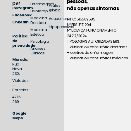
pessoas,
par
Enfermagem
Pilates
não apenas sintomas
Instagram
clínico
Fisioterapia
Facebook
Medicina
Acupuntura
NIPC: 515569585
LinkedIn
Dentária
Nº ERS: E171294
Hipopressivos
Medicina
Nº LICENÇA FUNCIONAMENTO:
Estética
24217/2024
Política
de
TIPOLOGIAS AUTORIZADAS ERS:
Psicologia
privacidade
– clínicas ou consultório dentários
Análises
– centros de enfermagem
Clínicas
– clínicas ou consultórios médicos
Morada:
Rua
Nova
230,
Viatodos
–
Barcelos
4775-
269
Google
Maps