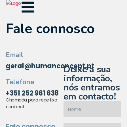
Fale connosco
Email
geral@humanconcept.pt
Deixe a sua
informação,
Telefone
nós entramos
+351 252 961 638
em contacto!
Chamada para rede fixa
nacional
Fale connosco