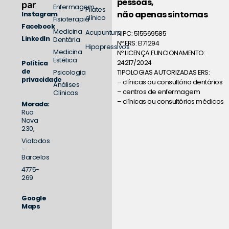
pessoas,
par
Enfermagem
Pilates
não apenas sintomas
Instagram
clínico
Fisioterapia
Facebook
Medicina
Acupuntura
NIPC: 515569585
LinkedIn
Dentária
Nº ERS: E171294
Hipopressivos
Medicina
Nº LICENÇA FUNCIONAMENTO:
Estética
24217/2024
Política
de
TIPOLOGIAS AUTORIZADAS ERS:
Psicologia
privacidade
– clínicas ou consultório dentários
Análises
– centros de enfermagem
Clínicas
– clínicas ou consultórios médicos
Morada:
Rua
Nova
230,
Viatodos
–
Barcelos
4775-
269
Google
Maps