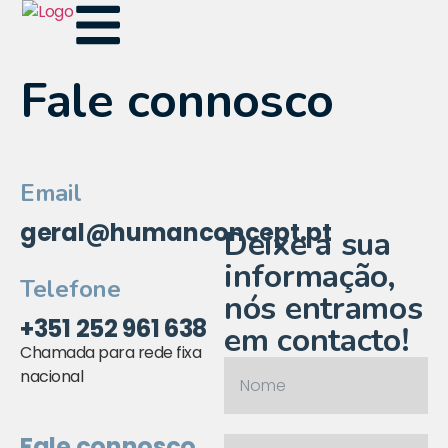
Fale connosco
Email
geral@humanconcept.pt
Deixe a sua
informação,
Telefone
nós entramos
+351 252 961 638
em contacto!
Chamada para rede fixa
nacional
Fale connosco