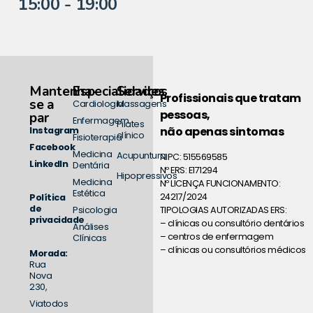
15:00 - 19:00
Mantenha-
Especialidades
Serviços
Profissionais que tratam
se a
Cardiologia
Massagens
pessoas,
par
Enfermagem
Pilates
não apenas sintomas
Instagram
clínico
Fisioterapia
Facebook
Medicina
Acupuntura
NIPC: 515569585
LinkedIn
Dentária
Nº ERS: E171294
Hipopressivos
Medicina
Nº LICENÇA FUNCIONAMENTO:
Estética
24217/2024
Política
de
TIPOLOGIAS AUTORIZADAS ERS:
Psicologia
privacidade
– clínicas ou consultório dentários
Análises
– centros de enfermagem
Clínicas
– clínicas ou consultórios médicos
Morada:
Rua
Nova
230,
Viatodos