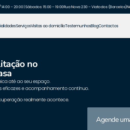
 14:00 – 20:00 | Sábados: 15:00 – 19:00
Rua Nova 230 – Viatodos (Barcelos)
N
ialidades
Serviços
Visitas ao domicílio
Testemunhos
Blog
Contactos
litação no
asa
nica até ao seu espaço.
ões eficazes e acompanhamento contínuo.
cuperação realmente acontece.
Agende uma