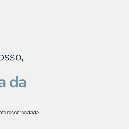
osso,
a da
mente recomendado