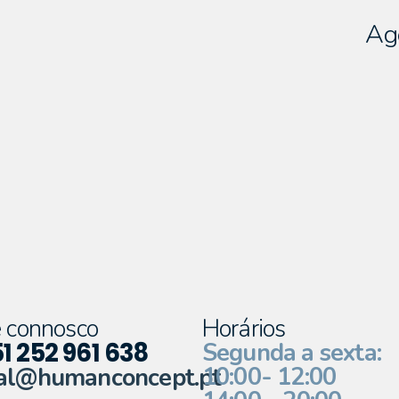
Ag
e connosco
Horários
1 252 961 638
Segunda a sexta:
10:00- 12:00
al@humanconcept.pt