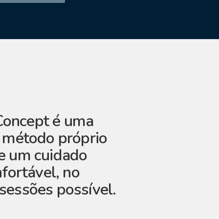
oncept é uma
m método próprio
e um cuidado
nfortável, no
sessões possível.