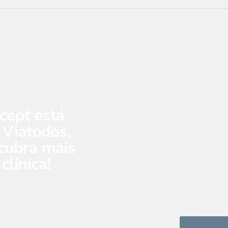
ept está
 Viatodos,
cubra mais
clínica!
sias de Grimancelos, Minhotães, Monte de Fralães, Nine,
lões, Outiz, Panque, Cossourado, Vila Boa, Vila Fresca
dos, Remelhe, Moure, Martim, Quintiães, Carvalhas, Bar