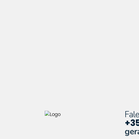
Fal
+35
ger