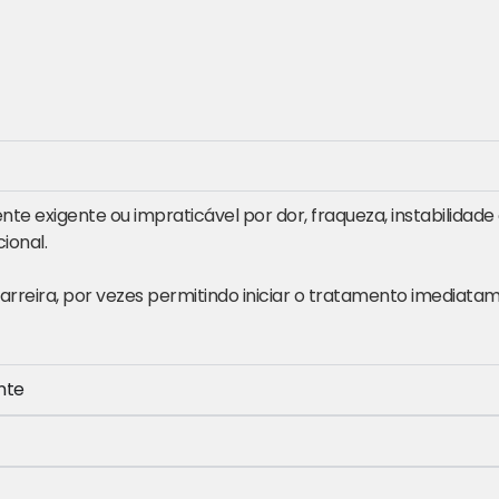
nte exigente ou impraticável por dor, fraqueza, instabilidade 
ional.
barreira, por vezes permitindo iniciar o tratamento imediat
nte