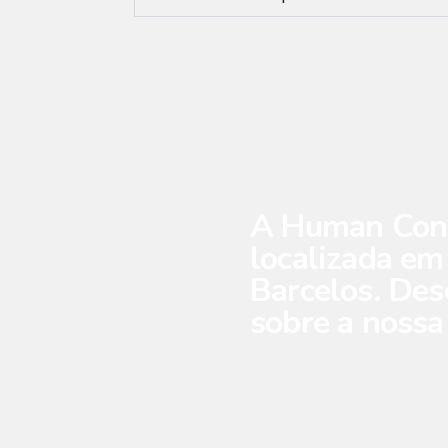
A Human Conc
localizada em
Barcelos. Des
sobre a nossa 
Estamos perto das fregue
Chavão, Gondifelos, Cava
Areias de Vilar, Encoura