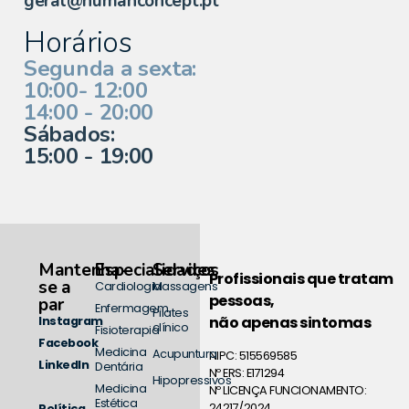
geral@humanconcept.pt
Horários
Segunda a sexta:
10:00- 12:00
14:00 - 20:00
Sábados:
15:00 - 19:00
Mantenha-
Especialidades
Serviços
Profissionais que tratam
se a
Cardiologia
Massagens
pessoas,
par
Enfermagem
Pilates
não apenas sintomas
Instagram
clínico
Fisioterapia
Facebook
Medicina
Acupuntura
NIPC: 515569585
LinkedIn
Dentária
Nº ERS: E171294
Hipopressivos
Medicina
Nº LICENÇA FUNCIONAMENTO:
Estética
24217/2024
Política