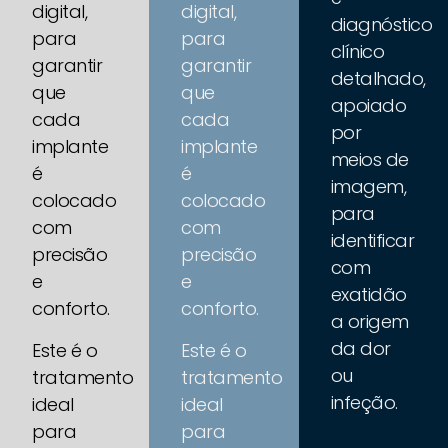
digital,
digital,
diagnóstico
para
para
clínico
garantir
garantir
detalhado,
que
que
apoiado
cada
cada
por
implante
implante
meios de
é
é
imagem,
colocado
colocado
para
com
com
identificar
precisão
precisão
com
e
e
exatidão
conforto.
conforto.
a origem
da dor
Este é o
Este é o
ou
tratamento
tratamento
infeção.
ideal
ideal
para
para