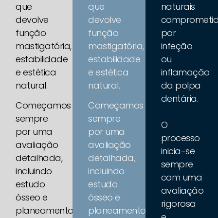
que
que
naturais
devolve
devolve
comprometi
função
função
por
mastigatória,
mastigatória,
infeção
estabilidade
estabilidade
ou
e estética
e estética
inflamação
natural.
natural.
da polpa
dentária.
Começamos
Começamos
sempre
sempre
O
por uma
por uma
processo
avaliação
avaliação
inicia-se
detalhada,
detalhada,
sempre
incluindo
incluindo
com uma
estudo
estudo
avaliação
ósseo e
ósseo e
rigorosa
planeamento
planeamento
e