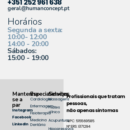
+351 252 961 638
geral@humanconcept.pt
Horários
Segunda a sexta:
10:00- 12:00
14:00 - 20:00
Sábados:
15:00 - 19:00
Mantenha-
Especialidades
Serviços
Profissionais que tratam
se a
Cardiologia
Massagens
pessoas,
par
Enfermagem
Pilates
não apenas sintomas
Instagram
clínico
Fisioterapia
Facebook
Medicina
Acupuntura
NIPC: 515569585
LinkedIn
Dentária
Nº ERS: E171294
Hipopressivos