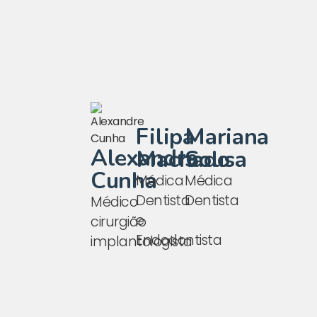
Filipa
Mariana
Alexandre
Machado
Sousa
Cunha
Médica
Médica
Dentista
Dentista
Médico
e
cirurgião
Endodontista
implantologista