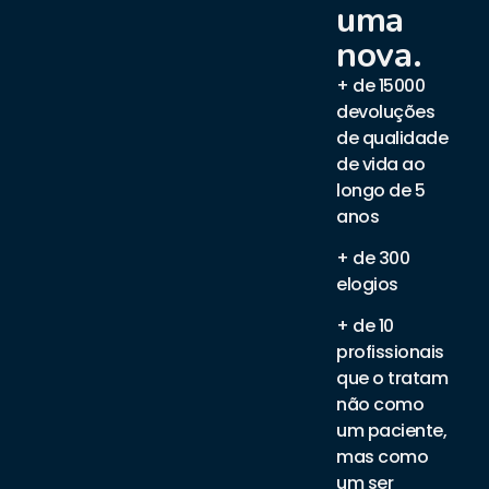
uma
nova.
+ de 15000
devoluções
de qualidade
de vida ao
longo de 5
anos
+ de 300
elogios
+ de 10
profissionais
que o tratam
não como
um paciente,
mas como
um ser