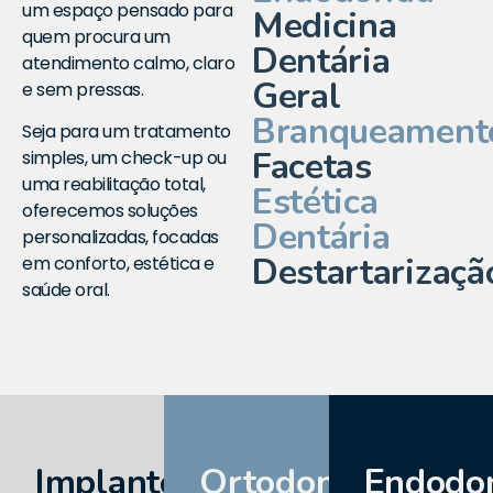
um espaço pensado para
Medicina
quem procura um
Dentária
atendimento calmo, claro
Geral
e sem pressas.
Branqueament
Seja para um tratamento
Facetas
simples, um check-up ou
uma reabilitação total,
Estética
oferecemos soluções
Dentária
personalizadas, focadas
Destartarizaçã
em conforto, estética e
saúde oral.
Implantologia
Ortodontia
Endodon