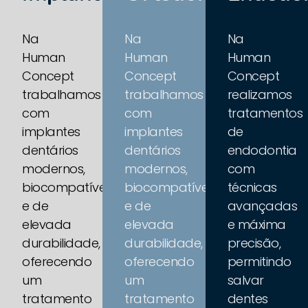
Na
Na
Na
Human
Human
Human
Concept
Concept
Concept
trabalhamos
trabalhamos
realizamos
com
com
tratamentos
implantes
implantes
de
dentários
dentários
endodontia
modernos,
modernos,
com
biocompatíveis
biocompatíveis
técnicas
e de
e de
avançadas
elevada
elevada
e máxima
durabilidade,
durabilidade,
precisão,
oferecendo
oferecendo
permitindo
um
um
salvar
tratamento
tratamento
dentes