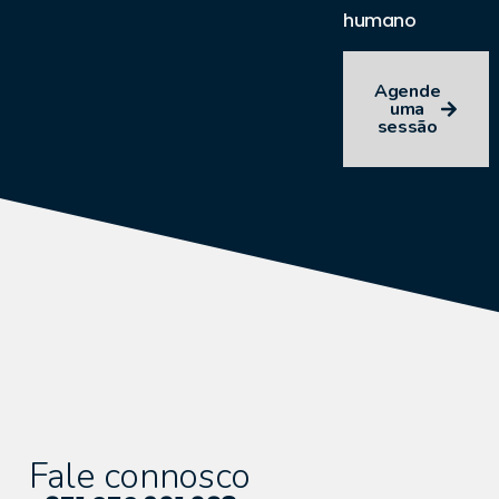
humano
Agende
uma
sessão
Fale connosco