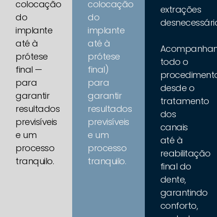
colocação
colocação
extrações
do
do
desnecessári
implante
implante
até à
até à
Acompanha
prótese
prótese
todo o
final —
final)
procedimento
para
para
desde o
garantir
garantir
tratamento
resultados
resultados
dos
previsíveis
previsíveis
canais
e um
e um
até à
processo
processo
reabilitação
tranquilo.
tranquilo.
final do
dente,
garantindo
conforto,