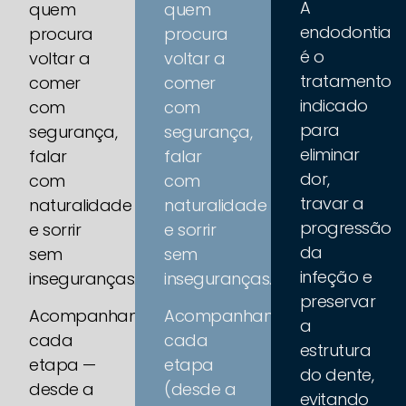
A
quem
quem
endodontia
procura
procura
é o
voltar a
voltar a
tratamento
comer
comer
indicado
com
com
para
segurança,
segurança,
eliminar
falar
falar
dor,
com
com
travar a
naturalidade
naturalidade
progressão
e sorrir
e sorrir
da
sem
sem
infeção e
inseguranças.
inseguranças.
preservar
Acompanhamos
Acompanhamos
a
cada
cada
estrutura
etapa —
etapa
do dente,
desde a
(desde a
evitando