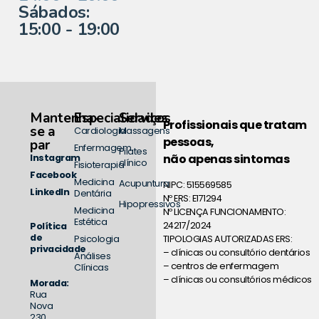
Sábados:
15:00 - 19:00
Mantenha-
Especialidades
Serviços
Profissionais que tratam
se a
Cardiologia
Massagens
pessoas,
par
Enfermagem
Pilates
não apenas sintomas
Instagram
clínico
Fisioterapia
Facebook
Medicina
Acupuntura
NIPC: 515569585
LinkedIn
Dentária
Nº ERS: E171294
Hipopressivos
Medicina
Nº LICENÇA FUNCIONAMENTO:
Estética
24217/2024
Política
de
TIPOLOGIAS AUTORIZADAS ERS:
Psicologia
privacidade
– clínicas ou consultório dentários
Análises
– centros de enfermagem
Clínicas
– clínicas ou consultórios médicos
Morada:
Rua
Nova
230,